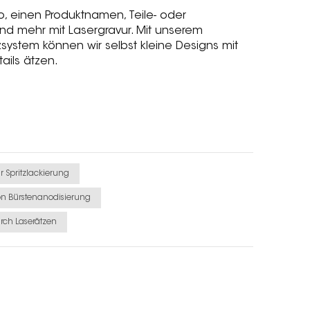
o, einen Produktnamen, Teile- oder
d mehr mit Lasergravur. Mit unserem
tzsystem können wir selbst kleine Designs mit
ails ätzen.
ür Spritzlackierung
 Von Bürstenanodisierung
rch Laserätzen