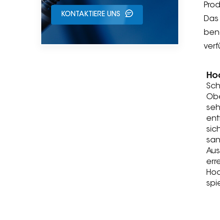
Pro
KONTAKTIERE UNS
Das 
benö
verf
Ho
Sch
Obe
seh
ent
sic
san
Aus
err
Hoc
spi