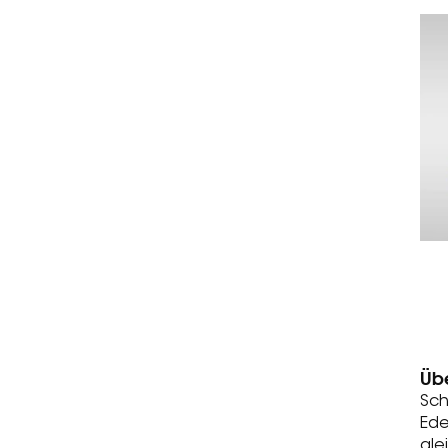
Üb
Sch
Ede
gle