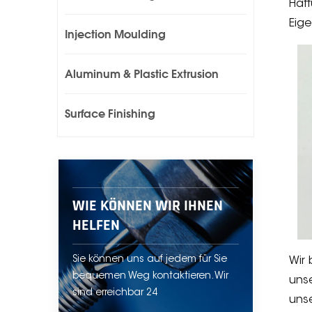
Haft
Eig
Injection Moulding
Aluminum & Plastic Extrusion
Surface Finishing
WIE KÖNNEN WIR IHNEN
HELFEN
Sie können uns auf jedem für Sie
Wir 
bequemen Weg kontaktieren. Wir
unse
sind erreichbar 24
unse