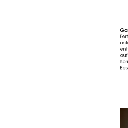
Ga
Fer
unt
ent
auf
Kor
Bes