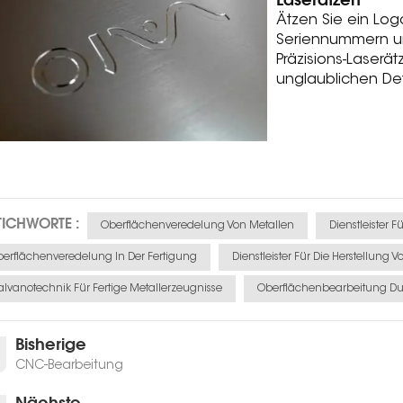
Ätzen Sie ein Log
Seriennummern un
Präzisions-Laserä
unglaublichen Det
TICHWORTE :
Oberflächenveredelung Von Metallen
Dienstleister F
erflächenveredelung In Der Fertigung
Dienstleister Für Die Herstellung
lvanotechnik Für Fertige Metallerzeugnisse
Oberflächenbearbeitung Du
Bisherige
CNC-Bearbeitung
Nächste