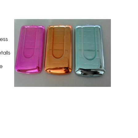
zess
talls
he