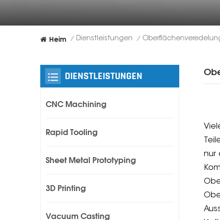
Heim
Dienstleistungen
Oberflächenveredelun
/
/
Obe
DIENSTLEISTUNGEN
CNC Machining
Viel
Rapid Tooling
Teil
nur 
Sheet Metal Prototyping
Kom
Obe
3D Printing
Obe
Aus
Vacuum Casting