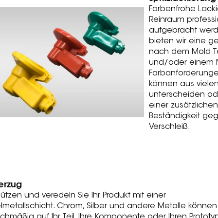
Farbenfrohe Lack
Reinraum professi
aufgebracht werd
bieten wir eine 
nach dem Mold Te
und/oder einem Mo
Farbanforderungen
können aus viele
unterscheiden ode
einer zusätzliche
Beständigkeit ge
Verschleiß.
erzug
ützen und veredeln Sie Ihr Produkt mit einer
lmetallschicht. Chrom, Silber und andere Metalle können
ichmäßig auf Ihr Teil, Ihre Komponente oder Ihren Prototy