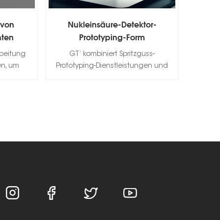
 von
Nukleinsäure-Detektor-
ten
Prototyping-Form
beitung
GT‘ kombiniert Spritzguss-
en, um
Prototyping-Dienstleistungen und
tändigung
Produktionslösung spart Monate
zepts zu
der Produktentwicklung und 20 %
der Produktionskosten für die
Waqu-Biologie.