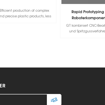
Efficient production of complex
Rapid Prototyping
nd precise plastic products, less
Roboterkomponen
waste, conducive to
GT kombiniert CNC-Bear
environmental protection
und Spritzgussverfahr
Kunden bei der Vervolls
ihres Roboterdesignkon
unterstützen
ER