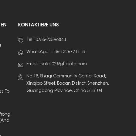
TEN
KONTAKTIERE UNS
Tel :
0755-23596843
g
WhatsApp :
+86-13267211181
Email :
sales02@gt-proto.com
No.18, Shaqi Community Center Road,
Xinqiao Street, Baoan District, Shenzhen,
Guangdong Province, China 518104
es To
Wrong
(And