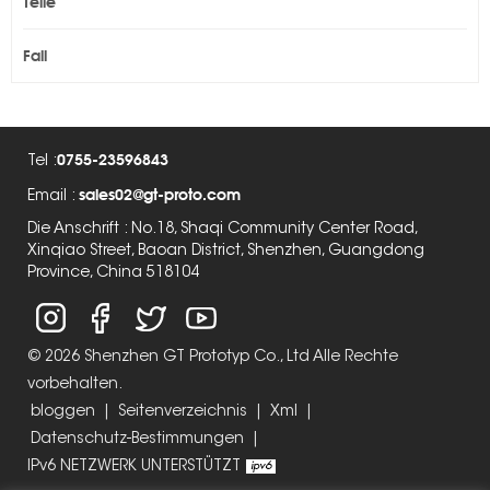
Teile
Fall
0755-23596843
Tel :
sales02@gt-proto.com
Email :
Die Anschrift : No.18, Shaqi Community Center Road,
Xinqiao Street, Baoan District, Shenzhen, Guangdong
Province, China 518104
© 2026 Shenzhen GT Prototyp Co., Ltd Alle Rechte
vorbehalten.
bloggen
|
Seitenverzeichnis
|
Xml
|
Datenschutz-Bestimmungen
|
IPv6 NETZWERK UNTERSTÜTZT