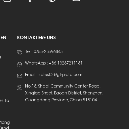
TEN
KONTAKTIERE UNS
Tel :
0755-23596843
g
WhatsApp :
+86-13267211181
Email :
sales02@gt-proto.com
No.18, Shaqi Community Center Road,
Xinqiao Street, Baoan District, Shenzhen,
Guangdong Province, China 518104
es To
Wrong
(And