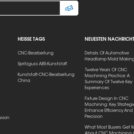
HEISSE TAGS
NEUESTEN NACHRICH
CNC-Bearbeitung
Details Of Automotive
Headlamp Mold Makin
Spritzguss ABS-Kunststoff
Twelve Years Of CNC
Kunststoff-CNC-Bearbeitung
Machining Practice: A
China
Summary Of Twelve Key
Experiences
Fixture Design In CNC
Machining: Key Strategi
Enhance Efficiency And
Precision
usion
What Most Buyers Get 
About CNC Machining 