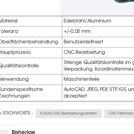
Material
Edelstahl/Aluminium
Toleranz
+/-0,05 mm
Oberflächenbehandlung
Benutzerdefiniert
Hauptprozess
CNC-Bearbeitung
Strenge Qualitätskontrolle im
Qualitätskontrolle
Verpackung, Koordinatenme
Verwendung
Maschinenteile
Kundenspezifische
AutoCAD, JPEG, PDF, STP, IGS
Zeichnungen
akzeptiert
STICHWORTE :
5-Achs-CNC-Bearbeitungszentren
CNC-Fräsmasc
Bisherige